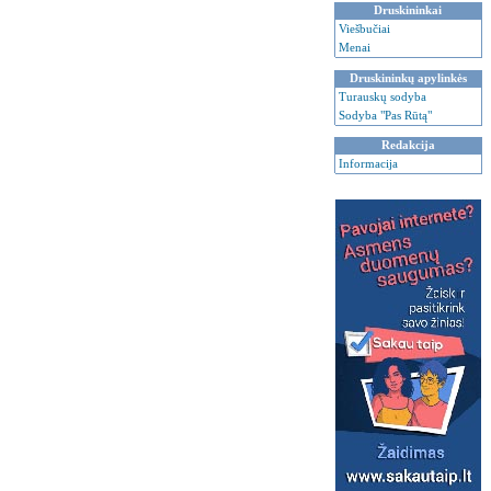
Druskininkai
Viešbučiai
Menai
Druskininkų apylinkės
Turauskų sodyba
Sodyba "Pas Rūtą"
Redakcija
Informacija