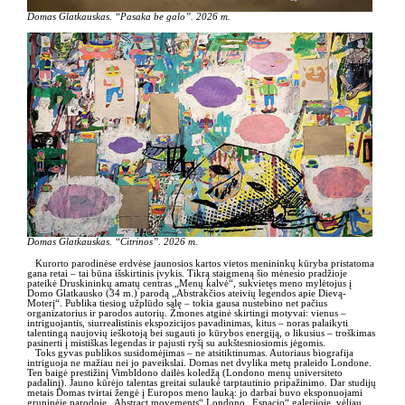
Domas Glatkauskas. “Pasaka be galo”. 2026 m.
Domas Glatkauskas. “Citrinos”. 2026 m.
Kurorto parodinėse erdvėse jaunosios kartos vietos menininkų kūryba pristatoma
gana retai – tai būna išskirtinis įvykis. Tikrą staigmeną šio mėnesio pradžioje
pateikė Druskininkų amatų centras „Menų kalvė“, sukvietęs meno mylėtojus į
Domo Glatkausko (34 m.) parodą „Abstrakčios ateivių legendos apie Dievą-
Moterį“. Publika tiesiog užplūdo salę – tokia gausa nustebino net pačius
organizatorius ir parodos autorių. Žmones atginė skirtingi motyvai: vienus –
intriguojantis, siurrealistinis ekspozicijos pavadinimas, kitus – noras palaikyti
talentingą naujovių ieškotoją bei sugauti jo kūrybos energiją, o likusius – troškimas
pasinerti į mistiškas legendas ir pajusti ryšį su aukštesniosiomis jėgomis.
Toks gyvas publikos susidomėjimas – ne atsitiktinumas. Autoriaus biografija
intriguoja ne mažiau nei jo paveikslai. Domas net dvylika metų praleido Londone.
Ten baigė prestižinį Vimbldono dailės koledžą (Londono menų universiteto
padalinį). Jauno kūrėjo talentas greitai sulaukė tarptautinio pripažinimo. Dar studijų
metais Domas tvirtai žengė į Europos meno lauką: jo darbai buvo eksponuojami
grupinėje parodoje „Abstract movements“ Londono „Espacio“ galerijoje, vėliau