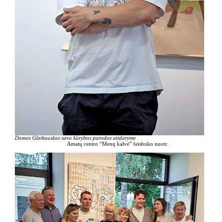
Domas Glatkauskas savo kūrybos parodos atidaryme
Amatų centro “Menų kalvė” feisbuko nuotr.