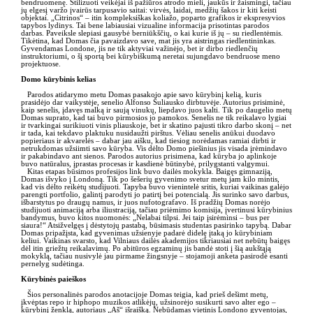
bendruomenę. Stilizuoti veikėjai iš pažiūros atrodo mieli, jaukūs ir žaismingi, tačiau
jų elgesį varžo įvairūs tarpusavio saitai: virvės, laidai, medžių šakos ir kiti keisti
objektai. „Citrinos“ – itin kompleksiškas koliažo, poparto grafikos ir ekspresyvios
tapybos lydinys. Tai bene labiausiai vizualine informacija prisotintas parodos
darbas. Paveiksle slepiasi gausybė berniūkščių, o kai kurie iš jų – su riedlentėmis.
Tikėtina, kad Domas čia pavaizdavo save, mat jis yra aistringas riedlentininkas.
Gyvendamas Londone, jis ne tik aktyviai važinėjo, bet ir dirbo riedlenčių
instruktoriumi, o šį sportą bei kūrybiškumą neretai sujungdavo bendruose meno
projektuose.
Domo kūrybinis kelias
Parodos atidarymo metu Domas pasakojo apie savo kūrybinį kelią, kuris
prasidėjo dar vaikystėje, senelio Alfonso Šuliausko dirbtuvėje. Autorius prisiminė,
kaip senelis, įdavęs malką ir saują vinukų, liepdavo juos kalti. Tik po daugelio metų
Domas suprato, kad tai buvo pirmosios jo pamokos. Senelis ne tik reikalavo lygiai
ir tvarkingai surikiuoti vinis pliauskoje, bet ir skatino pajusti tikro darbo skonį – net
ir tada, kai tekdavo plaktuku nusidaužti pirštus. Vėliau senelis anūkui duodavo
popieriaus ir akvarelės – dabar jau aišku, kad tiesiog norėdamas ramiai dirbti ir
netrukdomas užsiimti savo kūryba. Vis dėlto Domo piešinius jis visada įrėmindavo
ir pakabindavo ant sienos. Parodos autorius prisimena, kad kūryba jo aplinkoje
buvo natūralus, įprastas procesas ir kasdienė būtinybė, prilygstanti valgymui.
Kitas etapas būsimos profesijos link buvo dailės mokykla. Baigęs gimnaziją,
Domas išvyko į Londoną. Tik po šešerių gyvenimo svetur metų jam kilo mintis,
kad vis dėlto reikėtų studijuoti. Tapyba buvo vienintelė sritis, kuriai vaikinas galėjo
parengti portfolio, galintį parodyti jo patirtį bei potencialą. Jis surinko savo darbus,
išbarstytus po draugų namus, ir juos nufotografavo. Iš pradžių Domas norėjo
studijuoti animaciją arba iliustraciją, tačiau priėmimo komisija, įvertinusi kūrybinius
bandymus, buvo kitos nuomonės: „Nelabai tilpsi. Jei taip įsirėminsi – bus per
siaura!“ Atsižvelgęs į dėstytojų pastabą, būsimasis studentas pasirinko tapybą. Dabar
Domas pripažįsta, kad gyvenimas užsienyje padarė didelę įtaką jo kūrybiniam
keliui. Vaikinas svarsto, kad Vilniaus dailės akademijos tikriausiai net nebūtų baigęs
dėl itin griežtų reikalavimų. Po abitūros egzaminų jis bandė stoti į šią aukštąją
mokyklą, tačiau nusivylė jau pirmame žingsnyje – stojamoji anketa pasirodė esanti
pernelyg sudėtinga.
Kūrybinės paieškos
Šios personalinės parodos anotacijoje Domas teigia, kad prieš dešimt metų,
įkvėptas repo ir hiphopo muzikos atlikėjų, užsinorėjo susikurti savo alter ego –
kūrybinį ženklą, autoriaus „Aš“ išraišką. Nebūdamas vietinis Londono gyventojas,