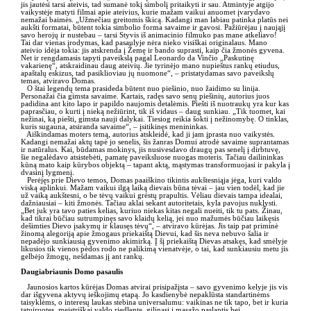
jis jautėsi tarsi ateivis, tad sumanė tokį simbolį pritaikyti ir sau. Atmintyje atgijo
vaikystėje matyti filmai apie ateivius, kurie mažam vaikui anuomet įvarydavo
nemažai baimės. „Užmečiau greitomis škicą. Kadangi man labiau patinka platūs nei
aukšti formatai, būtent tokia simbolio forma savaime ir gavosi. Pažiūrėjau į naująjį
savo herojų ir nustebau – tarsi Styvis iš animacinio filmuko pas mane atkeliavo!
Tai dar vienas įrodymas, kad pasaulyje nėra nieko visiškai originalaus. Mano
ateivio idėja tokia: jis atskrenda į Žemę ir bando suprasti, kaip čia žmonės gyvena.
Net ir rengdamasis tapyti paveikslą pagal Leonardo da Vinčio „Paskutinę
vakarienę“, atskraidinau daug ateivių. Jie tyrinėjo mano nupieštus rankų etiudus,
apaštalų eskizus, tad pasiklioviau jų nuomone“, – pristatydamas savo paveikslų
temas, atviravo Domas.
O štai legendų tema prasideda būtent nuo piešinio, nuo žaidimo su linija.
Personažai čia gimsta savaime. Kartais, radęs savo senų piešinių, autorius juos
padidina ant kito lapo ir papildo naujomis detalėmis. Piešti iš nuotraukų yra kur kas
paprasčiau, o kurti į nieką nežiūrint, tik iš vidaus – daug sunkiau. „Tik tuomet, kai
nežinai, ką piešti, gimsta nauji dalykai. Tiesiog reikia šokti į nežinomybę. O tinklas,
kuris sugauna, atsiranda savaime“, – įsitikinęs menininkas.
Aiškindamas moters temą, autorius atskleidė, kad ji jam įprasta nuo vaikystės.
Kadangi nemažai aktų tapė jo senelis, šis žanras Domui atrodė savaime suprantamas
ir natūralus. Kai, būdamas mokinys, jis nusivesdavo draugų pas senelį į dirbtuvę,
šie negalėdavo atsistebėti, pamatę paveiksluose nuogas moteris. Tačiau dailininkas
kūną mato kaip kūrybos objektą – tapant aktą, mąstymas transformuojasi ir pakyla į
dvasinį lygmenį.
Perėjęs prie Dievo temos, Domas paaiškino tikintis aukštesniąja jėga, kuri valdo
viską aplinkui. Mažam vaikui ilgą laiką dievais būna tėvai – jau vien todėl, kad jie
už vaiką aukštesni, o be tėvų vaikui grėstų prapultis. Vėliau dievais tampa idealai,
dažniausiai – kiti žmonės. Tačiau aklai sekant autoritetais, kyla pavojus nuklysti.
„Bet juk yra tavo paties kelias, kuriuo niekas kitas negali nueiti, tik tu pats. Žinau,
kad tikrai būčiau sutrumpinęs savo klaidų kelią, jei nuo mažumės būčiau laikęsis
dešimties Dievo įsakymų ir klausęs tėvų“, – atviravo kūrėjas. Jis taip pat priminė
žinomą alegoriją apie žmogaus priekaištą Dievui, kad šis neva nebuvo šalia ir
nepadėjo sunkiausią gyvenimo akimirką. Į šį priekaištą Dievas atsakęs, kad smėlyje
likusios tik vienos pėdos rodo ne palikimą vienatvėje, o tai, kad sunkiausiu metu jis
gelbėjo žmogų, nešdamas jį ant rankų.
Daugiabriaunis Domo pasaulis
Jaunosios kartos kūrėjas Domas atvirai prisipažįsta – savo gyvenimo kelyje jis vis
dar išgyvena aktyvų ieškojimų etapą. Jo kasdienybė nepaklūsta standartinėms
taisyklėms, o interesų laukas stebina universalumu: vaikinas ne tik tapo, bet ir kuria
tatuiruotes, meistriškai valdo riedlentę, gilinasi į masažo paslaptis bei