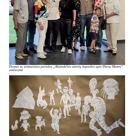
Domas su artimaisiais parodos „Abstrakčios ateivių legendos apie Dievą-Moterį“
atidaryme