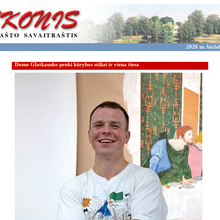
2026 m. biržel
Domo Glatkausko penki kūrybos stiliai ir viena tiesa