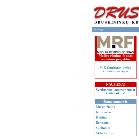
Pirmas
Medijų rėmimo fondas
remiamas projektas
M.K.Čiurlionio krašto
kultūros puslapiai
NAUJIENA!
Sveikiname jaunavedžius ir
krištavaikius!
Šiame numeryje
Miesto žinios
Kriminalai
Kultūra
Renginiai
Skelbimai
Videolaidos