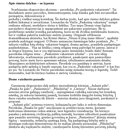
Apie rimtus dalykus – su šypsena
Svarbiausias ekspozicijos akcentas – paveikslas „Po paskutinės vakarienės“. Tai
šiuolaikinio meno pavyzdys, demonstruojantis, kaip klasika gali būti novatoriškai
permąstyta, dekonstruota ir
perkelta į visiškai naują kontekstą. Šis darbas įrodo, kad apie rimtus dalykus galima
kalbėti linksmai ir nevaržomai. Leonardas da Vinčis „Paskutinę vakarienę“ nutapė
realizmo stiliumi, modeliavo tūrius ir šešėlius. Tuo tarpu Domas visas figūras
pavaizdavo ekspresyviai ir supaprastintai ant pakavimo popieriaus. Be to,
perdirbiniui suteikė ironišką pavadinimą, kuris ne tik dvelkia intelektualiu humoru,
bet ir visiškai pakeičia tradicinio siužeto prasmę. Originale užfiksuota
dramatiškiausia akimirka, kai Kristui ištarus „Vienas iš jūsų mane išduos“, apaštalai
pradeda audringai reaguoti. O Domo sumanytas žaismingas laiko postūmis „Po...“
sukuria visiškai kitą efektą: vakarienė baigėsi, drama aprimo, prasideda paslaptingas
pasišnekėjimas... Visa tai leidžia į rimtą religinę temą pažvelgti be patoso, laisvai ir
su lengva šypsena, kas ir yra stipriausia jauno menininko braižo dalis! Antrasis
paveikslas religine tema – „Paskutinės vakarienės užrašai“ – yra tarsi idėjų
laboratorija, svarbiausiojo paveikslo priešistorė, pasakojanti apie pasiruošimo
procesą, kurio metu buvo apmetami eskizai, tobulinamos anatominės detalės,
fiksuojamos architektūrinės schemos. Paveiksle yra pasislėpę ir ateiviai, kurie
paslapčia stebi aplinką ir bando suprasti, kas yra ta „Paskutinė vakarienė“ ir kas bus
po jos. Su Leonardo da Vinčio paveikslais susiję nemažai teorijų ir legendų. Todėl
nenuostabu, kad šis kūrinys kaitina ir ateivių vaizduotę...
Domo vaizduotės pasaulis
Gausiausią ekspozicijos dalį sudaro siurrealistiniai kūriniai: „Judanti pilis“,
„Pasaka be galo“, „Pasiuntinys“, „Piliuliečiai“ ir „Citrinos“. Šiuose darbuose
autorius atveria galingą vaizduotę – sujungdamas vaikišką naivumą bei komiksų
estetiką, jis sukuria fantastinį pasaulį, kuriame knibžda daugybė keistų būtybių. Į
šiuos vaizdus neužtenka tik žiūrėti – autorius skatina juos išnagrinėti, perskaityti ir
perprasti.
„Judanti pilis“ primena tvirtovę, keliaujančią per laiko ir erdvės dimensijas.
Paveikslas „Pasaka be galo“ asocijuojasi su primityviuoju menu, kuriame
kiekvienas elementas veikia atskirai, tarsi legendos vizualizacija. Šis kūrinys
panašus į ankstesnių civilizacijų paliktą metraštį, kuriame užkoduoti pasakojimai
apie pasaulio sutvėrimą, genties gyvenimą ar karus. „Pasiuntinys“ įkūnija mistinę
figūrą – tarpininkę, nešančią ypatingą žinią. Šią paslaptingą būtybę stebi ir
skirtingas reakcijas demonstruoja du ne mažiau įdomūs personažai. „Piliuliečiai“
išsiskiria akį traukiančiu siužetu, vaizduojančiu keistą žmonėmis paverstų piliulių