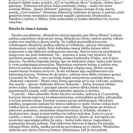
pristatyti didelio masto projekte „423 m Southbank Show“ kultinėje „Stolen Space“
galerijoje. Tolimesnis kūrybinis kelias nusidriekė į Italiją – mados bei meno
sostinėje Milane, „Spazio Dolomiti“ galerijoje, Domas surengė dviejų autorių
parodą „Conversations“. Pasisėmęs didmiesčių kultūrinio įkvėpimo ir patirties, prieš
penkerius metus menininkas nusprendė sugrįžti į gimtuosius Druskininkus.
Šiandien Londono ir Milano ritmu pulsuojantis jo braižas skleidžiasi čia, kurorto
ramybėje.
Kūryba be rėmų ir kanonų
Parodos pavadinimas „Abstrakčios ateivių legendos apie Dievą-Moterį“ koduoja
penkias pagrindines ekspozicijos temas. Abstrakcijos Domo rankose gimsta, ieškant
poilsio nuo taisyklių ir įkyrių minčių. Šis visiškai spontaniškas procesas,
reikalaujantis tūkstančių smulkių taškelių ar brūkšnelių, sukuria vibruojančio,
skaitmeninio vaizdo įspūdį. Kitur dailininkas tiesiog leidžia dažams tekėti
popieriumi ir taip išlaisvina susikaupusias emocijas. Ateivio motyvas paveiksluose
apsigyveno dar prieš dešimtmetį. Tai – autoriaus ir mūsų visų metafora, kai
jaučiamės nesuprasti, svetimi ar tiesiog stebime kasdienybę iš šalies, tarsi iš kitos
planetos. Paveikslus-legendas kūrėjas tapo be išankstinio plano: linijos juda laisvai
ir virsta paslaptingais personažais. Menininkas neprimeta siužeto ir palieka teisę
žiūrovui pačiam sukurti pasakojimą. Pasirinkęs religinę temą, Domas savaip
transformuoja dvasinius motyvus. Jis tiki aukštesne jėga nepriklausomai nuo
bažnytinių kanonų. Vedamas šio įkvėpimo, vaikinas meta iššūkį renesanso genijui
Leonardui da Vinčiui – savo paveiksle drąsiai interpretuoja pasaulinį šedevrą
„Paskutinė vakarienė“. Moters tema Domo sąmonėje gyva nuo vaikystės, praleistos
tarp senelio – žinomo dailininko Alfonso Šuliausko – darbų, kuriuose klestėjo
moters kultas. Šiandien ir jaunajam autoriui moteris išlieka tobulu kūriniu,
įprasminančiu pasaulį, todėl visiškai natūraliai atgimsta jo drobėse.
Ši paroda – labai asmeniška Domo kūrybos mozaika, sudaryta iš 15 paveikslų,
kuriuose darniai sugyvena neoekspresionizmas, minimalistinė grafika, piktografija
ir tyčinis primityvizmas. Parodoje susipina grynas atsitiktinumas, filosofinės
paieškos, pasąmonės žaidimai bei šeimos tradicijos ir meilė. Domas renkasi kurti
visiškai laisvai, nesuvaržydamas savęs vienu stiliumi. Tapydamas ant drobės ar
pakavimo popieriaus, menininkas eksperimentuoja su koliažais, užrašais ir
sluoksniavimu, jungia įvairias medijas bei mišrias technikas. Įvairovė yra jo
variklis, o menas – tiesioginis gyvenimo atspindys. Įdomu tai, kad tapyba ant
popieriaus sąmoningai palikta be rėmų – darbai kabo laisvai, reaguodami į
praeinančių žmonių judesius. Taip kiekvienas žiūrovas žvilgsniu bei energija
užbaigia Domo darbą, statišką paveikslą paversdamas gyvu objektu. Menininkas
atiduoda savo darbus žiūrovų teismui, nebijodamas, kad jie bus pažeisti.