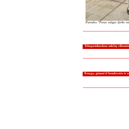
Parodos “Poryc valgyc dyrbc va
Tebepasiduodam sukčių vilionė
Knyga, gimusi iš bendrystės ir a