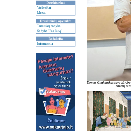
Druskininkai
Viešbučiai
Menai
Druskininkų apylinkės
Turauskų sodyba
Sodyba "Pas Rūtą"
Redakcija
Informacija
Domas Glatkauskas savo kūrybo
Amatų cent