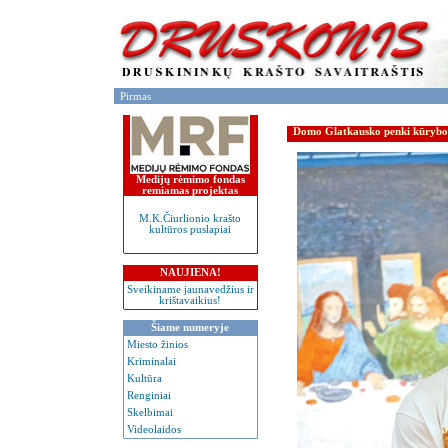
Pirmas
Domo Glatkausko penki kūrybos st
Medijų rėmimo fondas
remiamas projektas
M.K.Čiurlionio krašto
kultūros puslapiai
NAUJIENA!
Sveikiname jaunavedžius ir
krištavaikius!
Šiame numeryje
Miesto žinios
Kriminalai
Kultūra
Renginiai
Skelbimai
Videolaidos