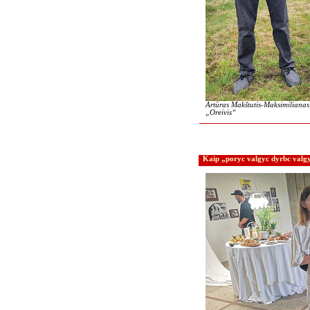
Artūras Makštutis-Maksimilianas 
„Oreivis“
Kaip „poryc valgyc dyrbc valg