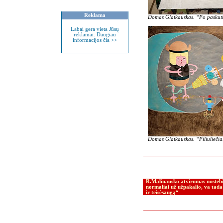
Reklama
Domas Glatkauskas. “Po paskuti
Labai gera vieta Jūsų
reklamai. Daugiau
informacijos čia >>
Domas Glatkauskas. “Piliuliečia
R.Malinausko atvirumas nusteb
normaliai už užpakalio, va tada
ir teisėsaugą“