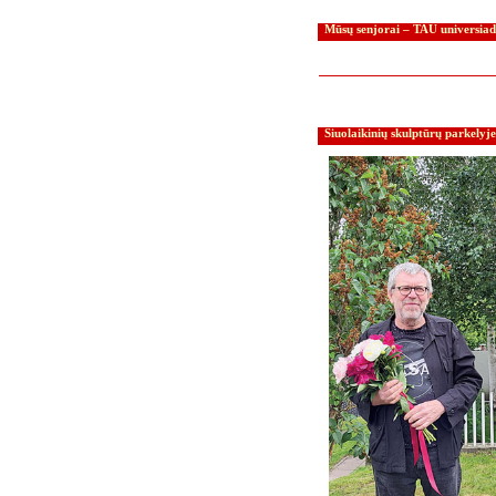
Mūsų senjorai – TAU universiado
Šiuolaikinių skulptūrų parkelyje