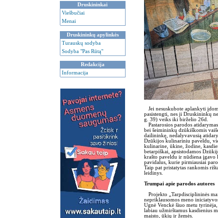
Druskininkai
Viešbučiai
Menai
Druskininkų apylinkės
Turauskų sodyba
Sodyba "Pas Rūtą"
Redakcija
Informacija
Jei nesuskubote aplankyti įdom
pasistengti, nes ji Druskininkų 
g. 39) veiks iki birželio 26d.
Pastarosios parodos atidarymas b
bei šeimininkų dzūkiškomis vaiš
dailininkę, nedalyvavusią atidary
Dzūkijos kulinariniu paveldu, v
kulinarine, ūkine, žodine, kasdien
betarpiškai, apsistodamos Dzūki
krašto paveldu ir nūdiena įgavo k
pavidalus, kurie pirmiausiai paro
Taip pat pristatytas rankomis rišt
leidinys.
Trumpai apie parodos autores
Projekto „Tarpdisciplininės mais
nepriklausomos meno iniciatyvos
Ugnė Venckė šiuo metu tyrinėja, k
labiau užmirštamus kasdienius m
maisto, ūkių ir žemės.