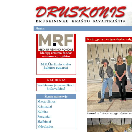
Pirmas
Kaip „poryc valgyc dyrbc valg
Medijų rėmimo fondas
remiamas projektas
M.K.Čiurlionio krašto
kultūros puslapiai
NAUJIENA!
Sveikiname jaunavedžius ir
krištavaikius!
Šiame numeryje
Miesto žinios
Kriminalai
Kultūra
Parodos “Poryc valgyc dyrbc val
Renginiai
Skelbimai
Videolaidos