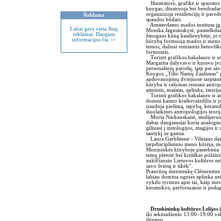
Iliustratorė, grafikė ir spaustuv
knygas, iliustruoja bei bendradar
organizuoja rezidencijų ir parod
Reklama
spaudos būdais.
Amsterdamo mados institute įgi
Labai gera vieta Jūsų
Monika Jagusinskytė, pasitelkdam
reklamai. Daugiau
žmogaus kūną kasdienybėje, jo n
informacijos čia >>
kūrybą formuoja mados ir meno 
temos, dažnai remiantis lietuvišk
formomis.
Turinti grafikos bakalauro ir so
Margarita dalyvavo ir kuravo įva
personalinių parodų, taip pat savar
Knygos „Tilto Namų Žaidimas“ p
apdovanojimų dviejuose tarptauti
kūryba ir rašymas remiasi antropo
atmintis, maistas, aplinka, istor
Turinti grafikos bakalauro ir a
domisi kaimo kraštovaizdžiu ir j
naudoja piešimą, tapybą, keramiką
šiuolaikinės antropologijos teorij
Morta Narkauskaitė, studijavusi
dabar daugiausiai kuria analogin
gilinasi į mitologijos, magijos ir
santykį su gamta.
Laura Garbštienė - Vilniaus dail
tarpdisciplininio meno kūrėja, m
Menininkės kūryboje pastebima h
temų plėtotė bei kritiškas požiūr
aukščiausiu Lietuvos kultūros m
savo šviesą ir tikėk“.
Prancūzų menininkę Clémentine V
labiau domina ugnies aplinka ne
vykdo tyrimus apie tai, kaip me
keramikos, performanso ir pedag
Druskininkų kultūros Lelijos (
iki sekmadienio 13:00–19:00 val.
ilgesnis.