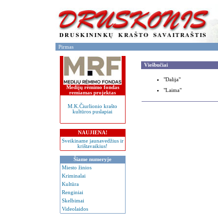
Pirmas
Viešbučiai
"Dalija"
Medijų rėmimo fondas
"Laima"
remiamas projektas
M.K.Čiurlionio krašto
kultūros puslapiai
NAUJIENA!
Sveikiname jaunavedžius ir
krištavaikius!
Šiame numeryje
Miesto žinios
Kriminalai
Kultūra
Renginiai
Skelbimai
Videolaidos