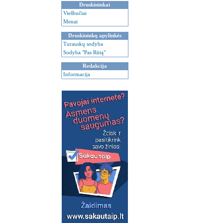
Druskininkai
Viešbučiai
Menai
Druskininkų apylinkės
Turauskų sodyba
Sodyba "Pas Rūtą"
Redakcija
Informacija