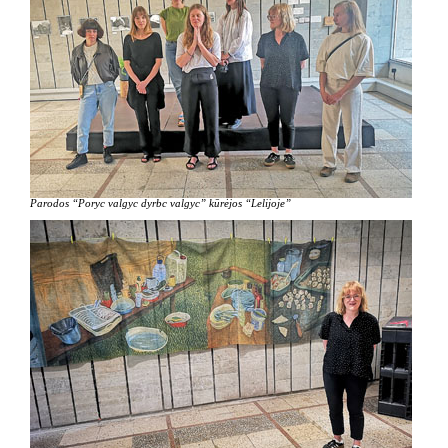
Parodos “Poryc valgyc dyrbc valgyc” kūrėjos “Lelijoje”