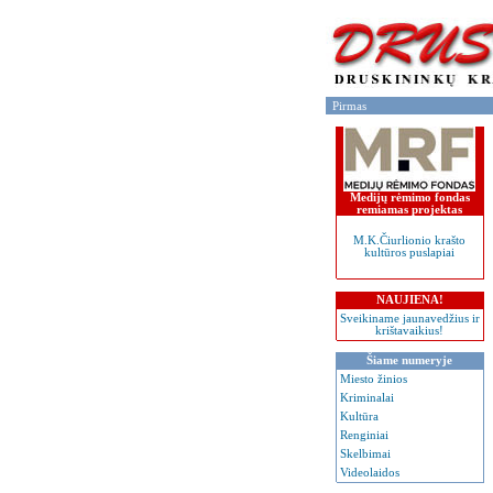
Pirmas
Medijų rėmimo fondas
remiamas projektas
M.K.Čiurlionio krašto
kultūros puslapiai
NAUJIENA!
Sveikiname jaunavedžius ir
krištavaikius!
Šiame numeryje
Miesto žinios
Kriminalai
Kultūra
Renginiai
Skelbimai
Videolaidos