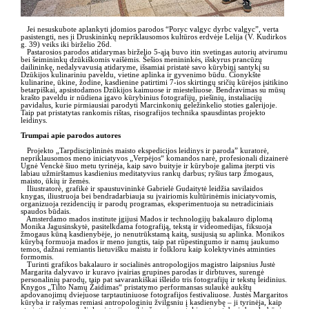
Jei nesuskubote aplankyti įdomios parodos “Poryc valgyc dyrbc valgyc”, verta
pasistengti, nes ji Druskininkų nepriklausomos kultūros erdvėje Lelija (V. Kudirkos
g. 39) veiks iki birželio 26d.
Pastarosios parodos atidarymas birželio 5-ąją buvo itin svetingas autorių atvirumu
bei šeimininkų dzūkiškomis vaišėmis. Šešios menininkės, išskyrus prancūzų
dailininkę, nedalyvavusią atidaryme, išsamiai pristatė savo kūrybinį santykį su
Dzūkijos kulinariniu paveldu, vietine aplinka ir gyvenimo būdu. Čionykšte
kulinarine, ūkine, žodine, kasdienine patirtimi 7-ios skirtingų sričių kūrėjos įsitikino
betarpiškai, apsistodamos Dzūkijos kaimuose ir miesteliuose. Bendravimas su mūsų
krašto paveldu ir nūdiena įgavo kūrybinius fotografijų, piešinių, instaliacijų
pavidalus, kurie pirmiausiai parodyti Marcinkonių geležinkelio stoties galerijoje.
Taip pat pristatytas rankomis rištas, risografijos technika spausdintas projekto
leidinys.
Trumpai apie parodos autores
Projekto „Tarpdisciplininės maisto ekspedicijos leidinys ir paroda” kuratorė,
nepriklausomos meno iniciatyvos „Verpėjos“ komandos narė, profesionali dizainerė
Ugnė Venckė šiuo metu tyrinėja, kaip savo buityje ir kūryboje galima įterpti vis
labiau užmirštamus kasdienius meditatyvius rankų darbus; ryšius tarp žmogaus,
maisto, ūkių ir žemės.
Iliustratorė, grafikė ir spaustuvininkė Gabrielė Gudaitytė leidžia savilaidos
knygas, iliustruoja bei bendradarbiauja su įvairiomis kultūrinėmis iniciatyvomis,
organizuoja rezidencijų ir parodų programas, eksperimentuoja su netradiciniais
spaudos būdais.
Amsterdamo mados institute įgijusi Mados ir technologijų bakalauro diplomą
Monika Jagusinskytė, pasitelkdama fotografiją, tekstą ir videomedijas, fiksuoja
žmogaus kūną kasdienybėje, jo nenutrūkstamą kaitą, susijusią su aplinka. Monikos
kūrybą formuoja mados ir meno jungtis, taip pat rūpestingumo ir namų jaukumo
temos, dažnai remiantis lietuvišku maistu ir folkloru kaip kolektyvinės atminties
formomis.
Turinti grafikos bakalauro ir socialinės antropologijos magistro laipsnius Justė
Margarita dalyvavo ir kuravo įvairias grupines parodas ir dirbtuves, surengė
personalinių parodų, taip pat savarankiškai išleido tris fotografijų ir tekstų leidinius.
Knygos „Tilto Namų Žaidimas“ pristatymo performansas sulaukė aukštų
apdovanojimų dviejuose tarptautiniuose fotografijos festivaliuose. Justės Margaritos
kūryba ir rašymas remiasi antropologiniu žvilgsniu į kasdienybę – ji tyrinėja, kaip