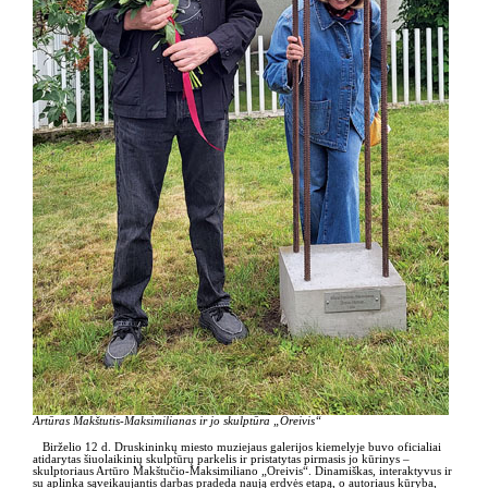
Artūras Makštutis-Maksimilianas ir jo skulptūra „Oreivis“
Birželio 12 d. Druskininkų miesto muziejaus galerijos kiemelyje buvo oficialiai
atidarytas šiuolaikinių skulptūrų parkelis ir pristatytas pirmasis jo kūrinys –
skulptoriaus Artūro Makštučio-Maksimiliano „Oreivis“. Dinamiškas, interaktyvus ir
su aplinka sąveikaujantis darbas pradeda naują erdvės etapą, o autoriaus kūryba,