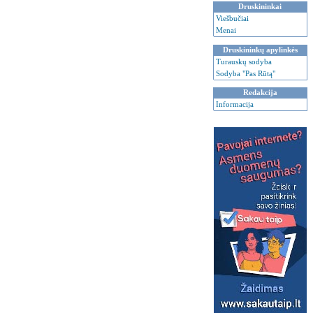
Druskininkai
Viešbučiai
Menai
Druskininkų apylinkės
Turauskų sodyba
Sodyba "Pas Rūtą"
Redakcija
Informacija