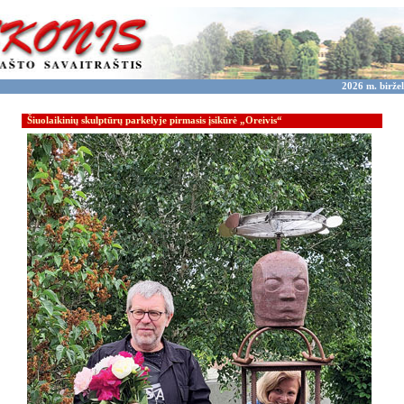
2026 m. biržel
Šiuolaikinių skulptūrų parkelyje pirmasis įsikūrė „Oreivis“