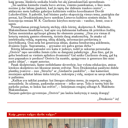
kaip įprasta, išsiskiria unikaliu braižu bei akį patraukiančiais sprendimais.
„Šis saulėtas kiemelis visada buvo atviras, visiems pasiekiamas, o šiuo metu
norime jį dar labiau įjaukinti, kad jis taptų dar didesniu traukos centru“, –
atidarymo metu kalbėjo galerijos kultūrinės veiklos koordinatorė Dovilė
Lukoševičiūtė. Ji pabrėžė, kad būsimo parko ekspoziciją vienys tema, pasirinkta dar
pernai, kai Druskininkams buvo suteiktas Lietuvos kultūros sostinės titulas. Ši
koncepcija remiasi M. K. Čiurlionio kūrybos motyvais – vanduo, žemė, oras ir
ugnis.
Pristatydamas pirmąjį keturių stichijų ciklo kūrinį, skulptorius A. Makštutis-
Maksimilianas šmaikštavo, kad apie orą dažniausiai kalbama tik pritrūkus žodžių.
Tačiau menininkas apčiuopė gilesnę šio elemento prasmę: „Oras yra vienas iš
keturių esminių gamtos elementų, turintis daug atsakomybių. Jis atsako už
intelektualią veiklą, mąstymą, idėjų sklaidą, informacijos perdavimą ir
kūrybiškumą. Oras neša bei generuoja idėjas, skatina bendravimą aukštesniu,
dvasiniu lygiu. Suprantama, – gryname ore galva geriau dirba.“
Kūrėją labiausiai patraukė oro kaita ir judesys, todėl jo sukurtas personažas
„Oreivis“ tapo savotišku žemės ryšio su dangumi palaikytoju. „Kas žino, gal jis
geba bendrauti su vietinės aplinkos dvasiomis? Gal sutiks Čiurlionio dvasią, gal ką
nors papasakos ir perduos? Oreivis čia nusėdo, apsigyveno ir generuos šito mini
parko idėjas“, – mąstė autorius.
Pasak skulptoriaus, šiame nedideliame skverelyje, kur vyksta edukacijos, atsiras
kitokios skulptūros nei likusiose miesto erdvėse. Nors Druskininkai pasižymi didele
plastikų įvairove – nuo „Sūručio“ ar „Giedančio paukščio“, – šiai kamerinei
muziejaus aplinkai labiau tinka kūryba, nukreipta į vidų, susijusi su savęs ieškojimu
ir pažinimu.
„Kažkas yra taikliai pasakęs: kai žmogus užsiima menu, jis negeria, nevagia,
nenusideda. Jis užimtas, paskendęs mintyse – ieško savęs. Toks ir turėtų būti šio
parkelio pulsas, to linkiu šiai erdvei“, – linkėjimais renginį užbaigė A. Makštutis-
Maksimilianas.
Naujasis galerijos gyventojas „Oreivis“ jau laukia lankytojų ir naujų draugų!
„Druskonio“ inf.
Kaip „poryc valgyc dyrbc valgyc”