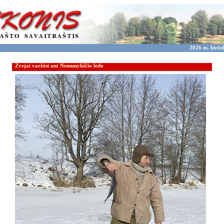
2026 m. biržel
Žvejai varžėsi ant Nemunykščio ledo