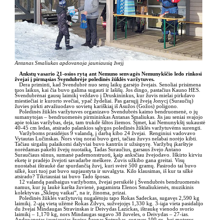
Antanas Smaliukas apdovanoja jauniausią žvejį
Ankstų vasario 21-osios rytą ant Nemuno senvagės Nemunykščio ledo rinkosi
žvejai į pirmąsias Švendubrėje poledinės žūklės varžytuves.
Dera priminti, kad Švendubrė nuo senų laikų garsėjo žvejais. Senoliai prisimena
tuos laikus, kai čia buvo galima sugauti ir lašišų. Jos dingo, pastačius Kauno HES.
Švendubrėnai gausų laimikį veždavo į Druskininkus, kur žuvis mielai pirkdavo
miestiečiai ir kurorto svečiai, ypač žydeliai. Pas garsųjį žveją Jonycį (Suraučių)
žuvies pirkti atvažiuodavo sovietų kariškiai iš Asužos (Gožos) poligono.
Poledinės žūklės varžytuves organizavo Švendubrės kaimo bendruomenė, o jų
sumanytojas – bendruomenės pirmininkas Antanas Smaliukas. Jis jau seniai svajojo
apie tokias varžybas, deja, tam trukdė šiltos žiemos. Šįmet, kai Nemunykštį sukaustė
40-45 cm ledas, atsirado palankios sąlygos poledinės žūklės varžytuvėms surengti.
Varžyboms prasidėjus 9 valandą, į darbą kibo 24 žvejai. Renginiui vadovavo
Vytautas Lučinskas. Nors visų norai buvo geri, tačiau žuvys nelabai norėjo kibti.
Tačiau sirgalių palaikomi dalyviai buvo kantrūs ir užsispyrę. Varžybų įkarštyje
norėdamas pakelti žvejų nuotaiką, Tadas Suraučius, garsaus žvejo Antano
Suraučiaus sūnus, sumanė pademonstruoti, kaip anksčiau žvejodavo. Iškirto kirviu
eketę ir pradėjo žvejoti savadarbe meškere. Žuvis užkibo gana greitai. Visų
nuostabai ištraukė dar spurdančią žuvį, kuri svėrė 500 gramų. Pasirodo tai buvo
silkė, kuri tuoj pat buvo supjaustyta ir suvalgyta. Kilo klausimas, iš kur ta silkė
atsirado? Tikriausiai tai buvo Tado šposas.
12 valandą pasibaigus varžyboms, žvejai persikėlė į Švendubrės bendruomenės
namus, kur jų laukė karšta žuvienė, pagaminta Elenos Smaliukienės, muzikinis
kolektyvas „Sklepų vaikai“, na ir, žinoma, prizai.
Poledinės žūklės varžytuvių nugalėtoju tapo Rokas Sadeckas, sugavęs 2,590 kg
laimikį. 2-ąją vietą užėmė Rokas Žilvys, sužvejojęs 1,330 kg. 3-iąja vieta pasidalijo
du žvejai Mindaugas Stravinskas ir Deivydas Lazickas, ištraukę vienodo svorio
laimikį – 1,170 kg, nors Mindaugas sugavo 38 žuveles, o Deivydas – 27-ias.
Apdovanotas jauniausias žvejys Aronas Sotnykas, sugavęs 100 gr., bei moterys