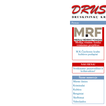
Pirmas
Medijų rėmimo fondas
remiamas projektas
M.K.Čiurlionio krašto
kultūros puslapiai
NAUJIENA!
Sveikiname jaunavedžius ir
krištavaikius!
Šiame numeryje
Miesto žinios
Kriminalai
Kultūra
Renginiai
Skelbimai
Videolaidos