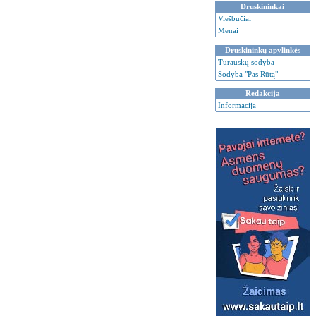
Druskininkai
Viešbučiai
Menai
Druskininkų apylinkės
Turauskų sodyba
Sodyba "Pas Rūtą"
Redakcija
Informacija