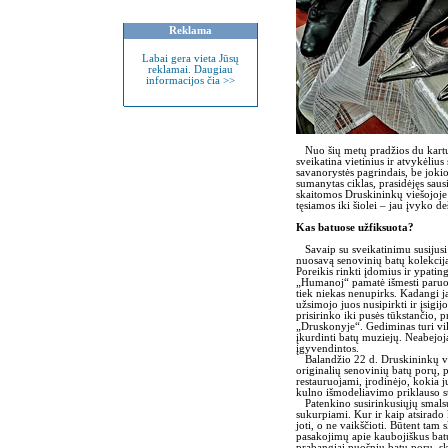
Reklama
Labai gera vieta Jūsų
reklamai. Daugiau
informacijos čia >>
Nuo šių metų pradžios du kartus
sveikatina vietinius ir atvykėlius
savanorystės pagrindais, be joki
sumanytas ciklas, prasidėjęs sau
skaitomos Druskininkų viešojoje
tęsiamos iki šiolei – jau įvyko d
Kas batuose užfiksuota?
Savaip su sveikatinimu susijusi
nuosavą senovinių batų kolekciją,
Poreikis rinkti įdomius ir ypati
„Humanoj“ pamatė išmesti paruoš
tiek niekas nenupirks. Kadangi j
užsimojo juos nusipirkti ir įsigij
prisirinko iki pusės tūkstančio, 
„Druskonyje“. Gediminas turi vil
įkurdinti batų muziejų. Neabejoja, 
įgyvendintos.
Balandžio 22 d. Druskininkų vie
originalių senovinių batų porų, 
restauruojami, įrodinėjo, kokia 
kulno išmodeliavimo priklauso st
Patenkino susirinkusiųjų smalsu
sukurpiami. Kur ir kaip atsirado 
joti, o ne vaikščioti. Būtent tam 
pasakojimų apie kaubojiškus batu
prabangiai puošnių batų porų, ski