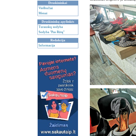
Druskininkai
Viešbučiai
Menai
Druskininkų apylinkės
Turauskų sodyba
Sodyba "Pas Rūtą"
Redakcija
Informacija