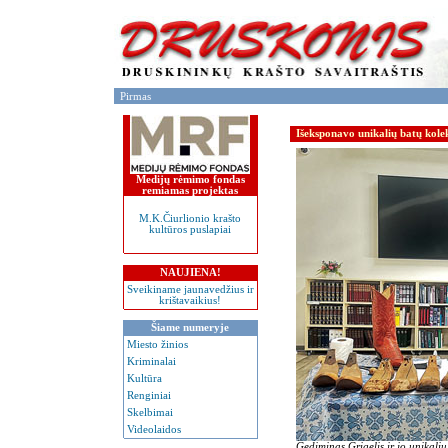
Pirmas
Išeksponavo unikalių batų kole
Medijų rėmimo fondas
remiamas projektas
M.K.Čiurlionio krašto
kultūros puslapiai
NAUJIENA!
Sveikiname jaunavedžius ir
krištavaikius!
Šiame numeryje
Miesto žinios
Kriminalai
Kultūra
Renginiai
Skelbimai
Videolaidos
Gediminas Grigelis ir jo unikalių