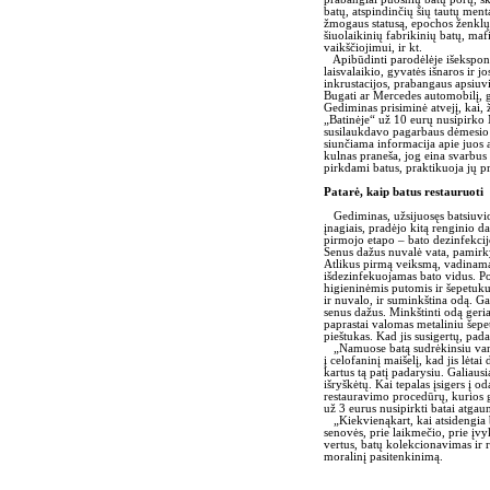
batų, atspindinčių šių tautų ment
žmogaus statusą, epochos ženklų –
šiuolaikinių fabrikinių batų, maf
vaikščiojimui, ir kt.
Apibūdinti parodėlėje išeksponuo
laisvalaikio, gyvatės išnaros ir j
inkrustacijos, prabangaus apsiuvim
Bugati ar Mercedes automobilį, ga
Gediminas prisiminė atvejį, kai, 
„Batinėje“ už 10 eurų nusipirko 
susilaukdavo pagarbaus dėmesio k
siunčiama informacija apie juos a
kulnas praneša, jog eina svarbus
pirkdami batus, praktikuoja jų p
Patarė, kaip batus restauruoti
Gediminas, užsijuosęs batsiuvio 
įnagiais, pradėjo kitą renginio d
pirmojo etapo – bato dezinfekcij
Senus dažus nuvalė vata, pamirkyt
Atlikus pirmą veiksmą, vadinamąjį
išdezinfekuojamas bato vidus. Po
higieninėmis putomis ir šepetuku,
ir nuvalo, ir suminkština odą. Ga
senus dažus. Minkštinti odą geria
paprastai valomas metaliniu šepe
pieštukas. Kad jis susigertų, pad
„Namuose batą sudrėkinsiu vande
į celofaninį maišelį, kad jis lėta
kartus tą patį padarysiu. Galiausi
išryškėtų. Kai tepalas įsigers į o
restauravimo procedūrų, kurios ga
už 3 eurus nusipirkti batai atg
„Kiekvienąkart, kai atsidengia ba
senovės, prie laikmečio, prie įv
vertus, batų kolekcionavimas ir 
moralinį pasitenkinimą.