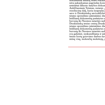
dokumentai atitiktų teisės reika
nėra pakankamas pagrindas konsta
neteisėtai išduoto statybos dok
Aukščiausiasis Teismas, nutaręs „
rezoliucinę dalį, kuria nuspręsta
savo ir Druskininkų savivaldybės
teismo sprendimo įsiteisėjimo di
leidžiantį dokumentą pastatytus s
buvusią iki Nuomos sutarties sudar
Druskininkų teniso centrą Druski
teismo sprendimo įsiteisėjimo di
leidžiantį dokumentą pastatytus s
buvusią iki Nuomos sutarties su
yra galutinė, neskundžiama ir įsi
teniso kortų griovimo darbus tur
mūsų visų, mokesčių mokėtojų, p