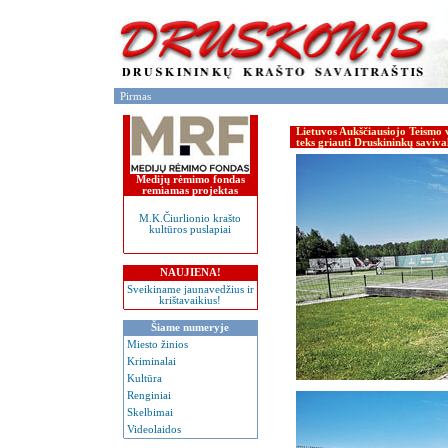
Pirmas
Lietuvos Aukščiausiojo Teismo v
teks griauti Druskininkų saviva
Medijų rėmimo fondas
remiamas projektas
M.K.Čiurlionio krašto
kultūros puslapiai
NAUJIENA!
Sveikiname jaunavedžius ir
krištavaikius!
Šiame numeryje
Miesto žinios
Kriminalai
Kultūra
Renginiai
Skelbimai
Videolaidos