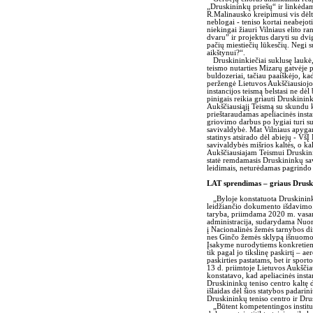
„Druskininkų priešų“ ir linkėda
R.Malinausko kreipimusi vis dėlto 
neblogai - teniso kortai neabejoti
niekingai žiauri Vilniaus elito ra
dvaru” ir projektus daryti su dvi
pačių miestiečių lūkesčių. Negi s
aikštynui?“.
Druskininkiečiai suklusę laukė,
teismo nutarties Mizarų gatvėje 
buldozeriai, tačiau paaiškėjo, kad
peržengė Lietuvos Aukščiausiojo T
instancijos teismą belstasi ne dė
pinigais reikia griauti Druskinin
Aukščiausiąjį Teismą su skundu k
prieštaraudamas apeliacinės insta
griovimo darbus po lygiai turi s
savivaldybė. Mat Vilniaus apygard
statinys atsirado dėl abiejų - Vš
savivaldybės mišrios kaltės, o ka
Aukščiausiajam Teismui Druskinin
statė remdamasis Druskininkų sav
leidimais, neturėdamas pagrindo 
LAT sprendimas – griaus Druski
„Byloje konstatuota Druskinink
leidžiančio dokumento išdavimo
taryba, priimdama 2020 m. vasar
administracija, sudarydama Nuom
į Nacionalinės žemės tarnybos d
nes Ginčo žemės sklypą išnuomoj
Įsakyme nurodytiems konkretiems
tik pagal jo tikslinę paskirtį – 
paskirties pastatams, bet ir spor
13 d. priimtoje Lietuvos Aukščia
konstatavo, kad apeliacinės inst
Druskininkų teniso centro kaltę dė
išlaidas dėl šios statybos padari
Druskininkų teniso centro ir Dru
„Būtent kompetentingos instituci