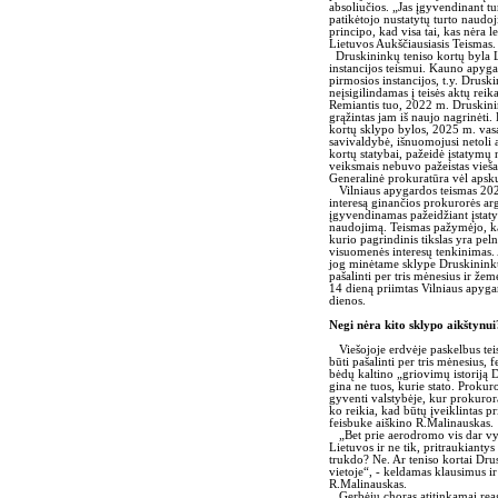
absoliučios. „Jas įgyvendinant tur
patikėtojo nustatytų turto naudoj
principo, kad visa tai, kas nėra
Lietuvos Aukščiausiasis Teismas
Druskininkų teniso kortų byla L
instancijos teismui. Kauno apyga
pirmosios instancijos, t.y. Drusk
neįsigilindamas į teisės aktų re
Remiantis tuo, 2022 m. Druskini
grąžintas jam iš naujo nagrinėti.
kortų sklypo bylos, 2025 m. vas
savivaldybė, išnuomojusi netoli 
kortų statybai, pažeidė įstatymų 
veiksmais nebuvo pažeistas vieša
Generalinė prokuratūra vėl apsku
Vilniaus apygardos teismas 2025 
interesą ginančios prokurorės arg
įgyvendinamas pažeidžiant įstaty
naudojimą. Teismas pažymėjo, ka
kurio pagrindinis tikslas yra pel
visuomenės interesų tenkinimas. 
jog minėtame sklype Druskininkuos
pašalinti per tris mėnesius ir žem
14 dieną priimtas Vilniaus apyg
dienos.
Negi nėra kito sklypo aikštynui
Viešojoje erdvėje paskelbus teis
būti pašalinti per tris mėnesius, 
bėdų kaltino „griovimų istoriją 
gina ne tuos, kurie stato. Proku
gyventi valstybėje, kur prokurora
ko reikia, kad būtų įveiklintas 
feisbuke aiškino R.Malinauskas.
„Bet prie aerodromo vis dar vyks
Lietuvos ir ne tik, pritraukiantys
trukdo? Ne. Ar teniso kortai Drus
vietoje“, - keldamas klausimus ir
R.Malinauskas.
Gerbėjų choras atitinkamai reag