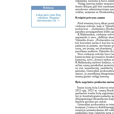
reikmėms, kurioms jį buvo sutei
Viešąjį interesą teisme stojusios
žemės sklypas gali būti naudojam
Reklama
aerodromo administraciniam pastatu
veiklai, susijusiai su Druskini
Labai gera vieta Jūsų
reklamai. Daugiau
Kreipėsi privatus asmuo
informacijos čia >>
Prieš teisminę kovą iškart pras
viešojoje erdvėje, kaip ir Vijūnėlė
prokurorai – „kenkiantys Druski
panašios propagandinės klišės a
R.Malinauskas, viešojoje erdvėj
nepamiršo ir savo „didžiojo skau
Vijūnėlės dvaro. „Prokuratūra n
kur kurortinė juosta ir kas kur tu
padaryta su pastatu, stovėjusiu p
zonų, nei juostų, nei draustinių“
paviršiaus nušluoto Vijūnėlės dv
Nors viešojoje erdvėje buvo ban
kaimynystėje gyvenantys druskinin
kaimyną, neva „šviesos niekas ne
R.Malinauską
mylintis
leidinys, t
arčiau namų persikėlusi moteris),
ne visi, nesusižavėję „taukšinči
ginčams, Generalinė prokuratūra 
asmuo, jo pareiškimą išnagrinėju
teismą ginant viešąjį interesą.
Byla nagrinėta penkerius metus
Teniso kortų byla Lietuvos tei
2021-ųjų. 2021 m. vasarą Druski
apeliacine tvarka bylą nagrinėj
bei jo bendražygiams palankų s
džiaugsmingai ištransliuotas kaip
šaudyta gerokai per anksti.
Generalinė prokuratūra su teis
kreiptasi į Lietuvos Aukščiausiąj
nutartyje pasisakydamas dėl val
patikėjimo teise valstybės turtą v