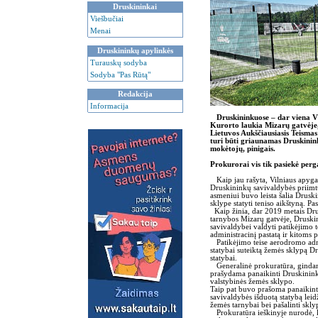
Druskininkai
Viešbučiai
Menai
Druskininkų apylinkės
Turauskų sodyba
Sodyba "Pas Rūtą"
Redakcija
Informacija
Druskininkuose – dar viena Vi
Kurorto laukia Mizarų gatvėje, 
Lietuvos Aukščiausiasis Teismas
turi būti griaunamas Druskinink
mokėtojų, pinigais.
Prokurorai vis tik pasiekė perg
Kaip jau rašyta, Vilniaus apygar
Druskininkų savivaldybės priimt
asmeniui buvo leista šalia Drus
sklype statyti teniso aikštyną. Pas
Kaip žinia, dar 2019 metais Dr
tarnybos Mizarų gatvėje, Druski
savivaldybei valdyti patikėjimo 
administracinį pastatą ir kitoms p
Patikėjimo teise aerodromo admin
statybai suteiktą žemės sklypą 
statybai.
Generalinė prokuratūra, gindama v
prašydama panaikinti Druskinin
valstybinės žemės sklypo.
Taip pat buvo prašoma panaikint
savivaldybės išduotą statybą lei
žemės tarnybai bei pašalinti sklyp
Prokuratūra ieškinyje nurodė, 